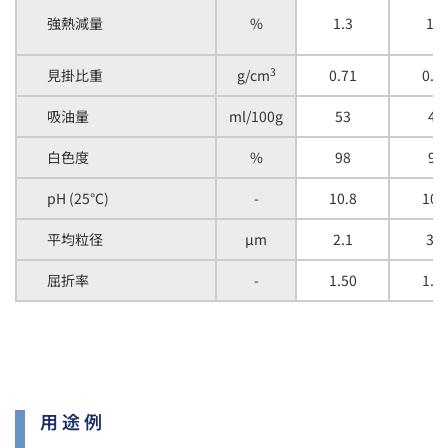
強熱減量
%
1.3
1.2
3
見掛比重
g/cm
0.71
0.8
吸油量
ml/100g
53
45
白色度
%
98
97
pH (25℃)
-
10.8
10.
平均粒径
µm
2.1
3.0
屈折率
-
1.50
1.5
用途例