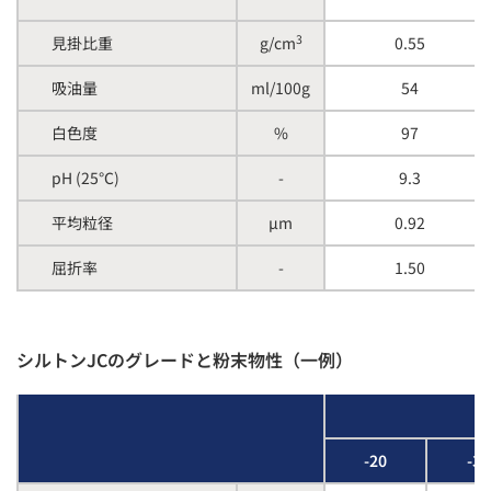
3
見掛比重
g/cm
0.55
吸油量
ml/100g
54
白色度
%
97
pH (25℃)
-
9.3
平均粒径
µm
0.92
屈折率
-
1.50
シルトンJCのグレードと粉末物性（一例）
-20
-30