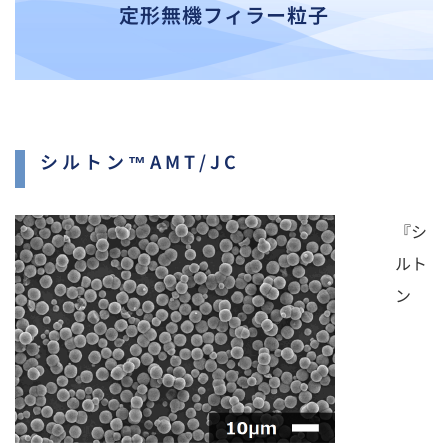
定形無機フィラー粒子
シルトン™AMT/JC
『シ
ルト
ン